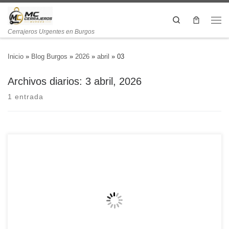
Search
Cerrajeros Urgentes en Burgos
Inicio
»
Blog Burgos
»
2026
»
abril
»
03
Archivos diarios:
3 abril, 2026
1 entrada
¿Qué opciones de cerrajería son más recomendadas para mejorar la
seguridad del hogar en Burgos? La seguridad del hogar es una
preocupación primordial para muchas familias en Burgos. Este
aspecto no solo se refiere a la protección física de los bienes
materiales, sino que también está íntimamente ligado a la […]