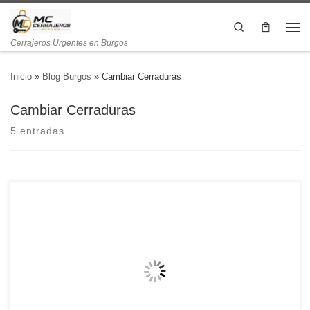
Search
Cerrajeros Urgentes en Burgos
Inicio
»
Blog Burgos
»
Cambiar Cerraduras
Cambiar Cerraduras
5 entradas
¿Dónde puedo contratar un cambio de cerraduras en Burgos de
manera rápida? La seguridad de nuestros hogares y negocios es una
de las prioridades más importantes que debemos considerar. En un
mundo donde los robos y las intrusiones son una realidad, contar con
cerraduras efectivas y seguras se vuelve esencial. […]