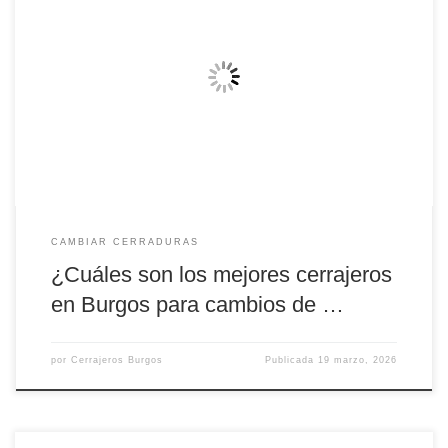
¿Cuáles son los mejores cerrajeros en Burgos para cambios de
cerraduras? Encontrar a los mejores cerrajeros en Burgos para
cambios de cerraduras es una tarea clave cuando buscas seguridad,
rapidez y confianza. Ya sea por una mudanza, pérdida de llaves o
simplemente para mejorar la protección de tu vivienda o […]
CAMBIAR CERRADURAS
¿Cuáles son los mejores cerrajeros
en Burgos para cambios de …
por
Cerrajeros Burgos
Publicada
19 marzo, 2026