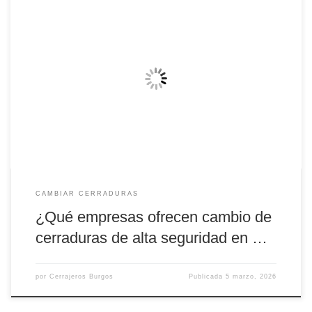
¿Qué empresas ofrecen cambio de cerraduras de alta seguridad en
Burgos? Cambiar una cerradura por un sistema de alta seguridad es
una de las mejores decisiones para proteger una vivienda, negocio o
comunidad de vecinos. En Burgos, existen diversas empresas
especializadas en cerrajería que ofrecen servicios profesionales de
sustitución de […]
CAMBIAR CERRADURAS
¿Qué empresas ofrecen cambio de
cerraduras de alta seguridad en …
por
Cerrajeros Burgos
Publicada
5 marzo, 2026