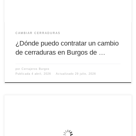
CAMBIAR CERRADURAS
¿Dónde puedo contratar un cambio
de cerraduras en Burgos de …
por
Cerrajeros Burgos
Publicada
4 abril, 2026
Actualizado
29 julio, 2026
¿Dónde puedo contratar un servicio urgente para cambiar una
cerradura en Burgos? Si te encuentras en una situación urgente y
necesitas cambiar una cerradura en Burgos, es fundamental contar