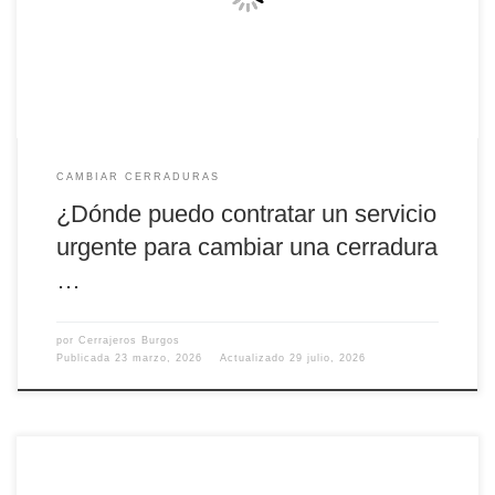
con un servicio rápido, profesional y disponible las 24 horas. Ya sea
por pérdida de llaves, intento de robo o simplemente […]
CAMBIAR CERRADURAS
¿Dónde puedo contratar un servicio
urgente para cambiar una cerradura
…
por
Cerrajeros Burgos
Publicada
23 marzo, 2026
Actualizado
29 julio, 2026