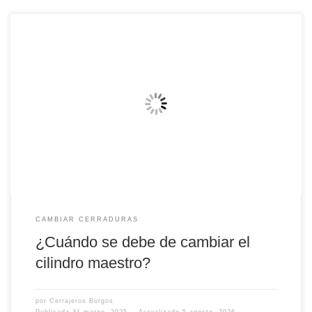
¿Cuándo se debe de cambiar el cilindro maestro? El cilindro maestro
es una pieza crítica del sistema de frenos de un vehículo y su
desgaste o falla pueden tener graves consecuencias para la
seguridad en la conducción. Por lo tanto, es importante prestar
atención a los signos de que el […]
CAMBIAR CERRADURAS
¿Cuándo se debe de cambiar el
cilindro maestro?
por
Cerrajeros Burgos
Publicada
31 marzo, 2025
Actualizado
5 agosto, 2026