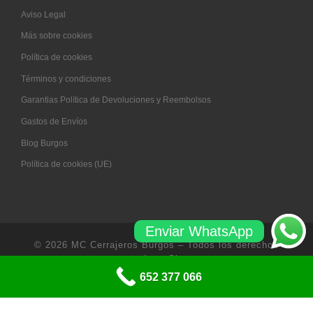
Aviso Legal
Más sobre cookies
Política de cookies
Términos y condiciones
Garantias Política de Devoluciones y Reembolsos
Gastos de Envíos
Blog Burgos
Política de cookies (UE)
Enviar WhatsApp
© 2026
MC Cerrajeros Burgos
– Todos los derechos
reservados
-
Sitemap
652 377 066