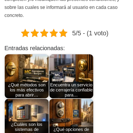
sobre las cuales se informará al usuario en cada caso
concreto.
5/5 - (1 voto)
Entradas relacionadas:
¿Qué métodos son
Encuentra un servicio
los más efectivos
de cerrajería confiable
para abrir…
para…
¿Cuáles son los
sistemas de
¿Qué opciones de