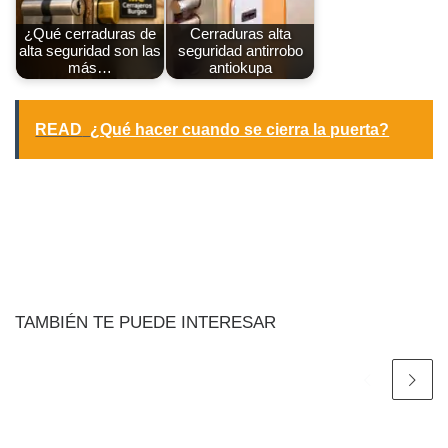
¿Qué cerraduras de
Cerraduras alta
alta seguridad son las
seguridad antirrobo
más…
antiokupa
READ
¿Qué hacer cuando se cierra la puerta?
TAMBIÉN TE PUEDE INTERESAR