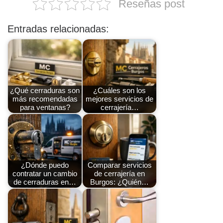
Reseñas post
Entradas relacionadas:
¿Qué cerraduras son
¿Cuáles son los
más recomendadas
mejores servicios de
para ventanas?
cerrajería…
¿Dónde puedo
Comparar servicios
contratar un cambio
de cerrajería en
de cerraduras en…
Burgos: ¿Quién…