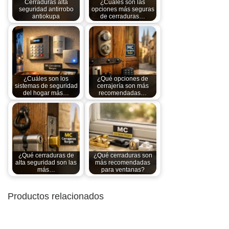
Cerraduras alta
¿Cuáles son las
seguridad antirrobo
opciones más seguras
antiokupa
de cerraduras…
¿Cuáles son los
¿Qué opciones de
sistemas de seguridad
cerrajería son más
del hogar más…
recomendadas…
¿Qué cerraduras de
¿Qué cerraduras son
alta seguridad son las
más recomendadas
más…
para ventanas?
Productos relacionados