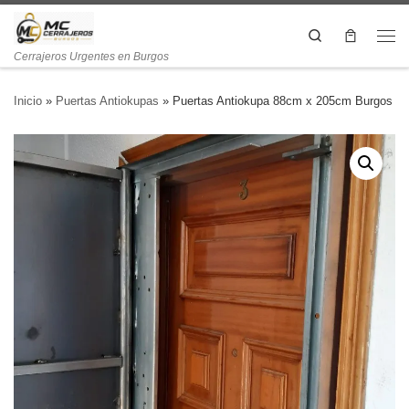
Search
Cerrajeros Urgentes en Burgos
Inicio
»
Puertas Antiokupas
»
Puertas Antiokupa 88cm x 205cm Burgos